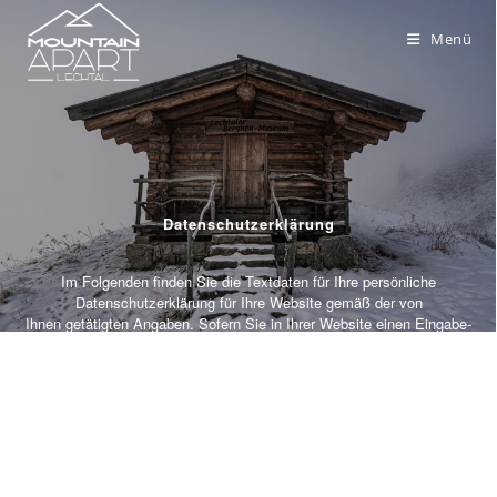
Menü
Datenschutzerklärung
Im Folgenden finden Sie die Textdaten für Ihre persönliche
Datenschutzerklärung für Ihre Website gemäß der von
Ihnen getätigten Angaben. Sofern Sie in Ihrer Website einen Eingabe-
Editor für Ihre Inhalte nutzen, können Sie den
folgenden Text direkt herauskopieren und dort einfügen.
Sofern Sie die Inhalte alternativ als HTML-Quellcode in Ihre Website
integrieren möchten, können Sie den
anschließend aufgeführten HTML-Quellcode nutzen.
Achtung: Einwilligung erforderlich
Zahlreiche Dienste dürfen Sie nach herrschender Auffassung der
Datenschutzbehörden und Gerichte nur