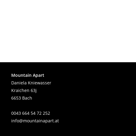
Den nachfolgenden Quellcode können Sie kopieren, um die
Datenschutzerklärung auf Ihrer Website einzufügen.
Hinweis: Einige Browser und PDF-Reader haben Probleme bei der
vollständigen Darstellung des nachfolgenden
HTML-Quellcodes. Wir empfehlen Ihnen für die Anzeige dieses PDF-
Dokuments die Nutzung des kostenlosen Adobe
Acrobat Reader DC (Download).
Powered by TCPDF (www.tcpdf.org)
Mountain Apart
Daniela Kniewasser
Kraichen 63j
6653 Bach
0043 664 54 72 252
info@mountainapart.at