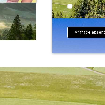
Ich bin damit einv
übermittelten pe
und verarbeitet.
Anfrage absen