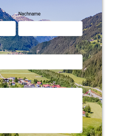
Nachname
cht: