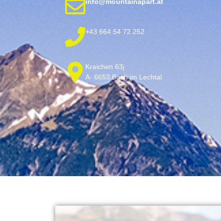
info@mountainapart.at
+43 664 54 72 252
Kraichen 63j
A- 6653 Bach im Lechtal